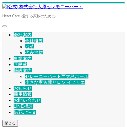
Heart Care -愛する家族のために-
会社案内
会社概要
沿革
代表挨拶
事業案内
区民葬
施設案内
セレモニーハート西大島ホール
小さな家族葬サロン イノリエ
お知らせ
採用情報
お問い合わせ
LINE相談
供花ご注文
閉じる