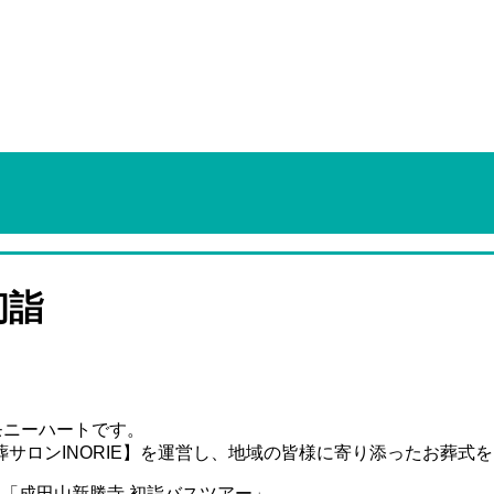
初詣
モニーハートです。
サロンINORIE】を運営し、地域の皆様に寄り添ったお葬式
「成田山新勝寺 初詣バスツアー」。