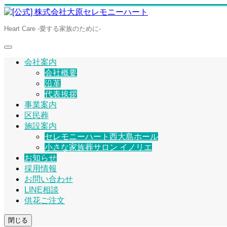
Heart Care -愛する家族のために-
会社案内
会社概要
沿革
代表挨拶
事業案内
区民葬
施設案内
セレモニーハート西大島ホール
小さな家族葬サロン イノリエ
お知らせ
採用情報
お問い合わせ
LINE相談
供花ご注文
閉じる