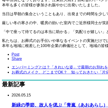
本年も多くの皆様が参加され賑やかに出発いたしました。
当日は早朝の集合ということもあり、出発までの時間を少し
厳しい冬の寒さの中、暖房の効いた室内でご近所様同士が笑
「中で座って待てるのは本当に助かる」「気配りが嬉しい」
私たちは、お葬式のお手伝いや単なるイベントの実施だけで
本年も地域に根差した100年企業の葬儀社として、地域の皆
Post
Share
エンバーミングとは？「きれいな姿」で最期のお別れをす.
お葬式のメイク、どこまでOK？ 知っておきたい「片化.
最新記事
2026.05.15
新緑の季節、故人を偲ぶ「青嵐（あおあらし）