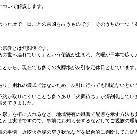
について解説します。
わった暦で、日ごとの吉凶を占うものです。そのうちの一つ「
の宗教とは無関係です。
あの世へ連れていく」という俗説が生まれ、六曜が日本で広く
ことから、現在でも多くの火葬場が友引を定休日としています
あり、別れの儀式ではないため、友引に行っても問題ないとい
予約が取りにくいことも多々あり「火葬待ち」が深刻化してい
増えてきました。
人形」を棺に入れるなど、地域特有の風習で配慮を示す方法も
ことは実情ですので、事前にお知らせするなどしてご親族の理
域の事情、近隣火葬場の空き状況などを総合的に判断してご提