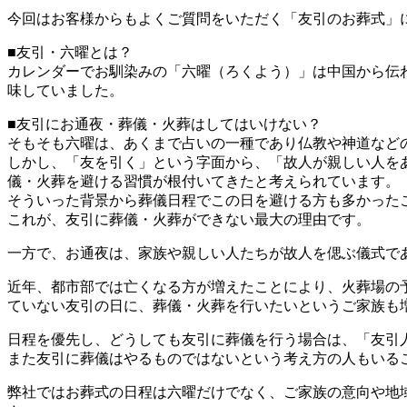
今回はお客様からもよくご質問をいただく「友引のお葬式」
■友引・六曜とは？
カレンダーでお馴染みの「六曜（ろくよう）」は中国から伝
味していました。
■友引にお通夜・葬儀・火葬はしてはいけない？
そもそも六曜は、あくまで占いの一種であり仏教や神道など
しかし、「友を引く」という字面から、「故人が親しい人を
儀・火葬を避ける習慣が根付いてきたと考えられています。
そういった背景から葬儀日程でこの日を避ける方も多かった
これが、友引に葬儀・火葬ができない最大の理由です。
一方で、お通夜は、家族や親しい人たちが故人を偲ぶ儀式で
近年、都市部では亡くなる方が増えたことにより、火葬場の
ていない友引の日に、葬儀・火葬を行いたいというご家族も
日程を優先し、どうしても友引に葬儀を行う場合は、「友引
また友引に葬儀はやるものではないという考え方の人もいる
弊社ではお葬式の日程は六曜だけでなく、ご家族の意向や地