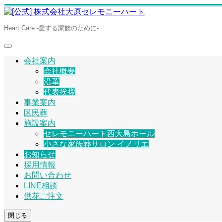
Heart Care -愛する家族のために-
会社案内
会社概要
沿革
代表挨拶
事業案内
区民葬
施設案内
セレモニーハート西大島ホール
小さな家族葬サロン イノリエ
お知らせ
採用情報
お問い合わせ
LINE相談
供花ご注文
閉じる