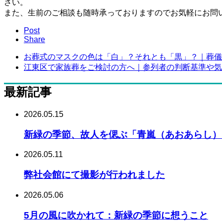
さい。
また、生前のご相談も随時承っておりますのでお気軽にお問
Post
Share
お葬式のマスクの色は「白」？それとも「黒」？｜葬儀社.
江東区で家族葬をご検討の方へ｜参列者の判断基準や気に.
最新記事
2026.05.15
新緑の季節、故人を偲ぶ「青嵐（あおあらし）
2026.05.11
弊社会館にて撮影が行われました
2026.05.06
5月の風に吹かれて：新緑の季節に想うこと