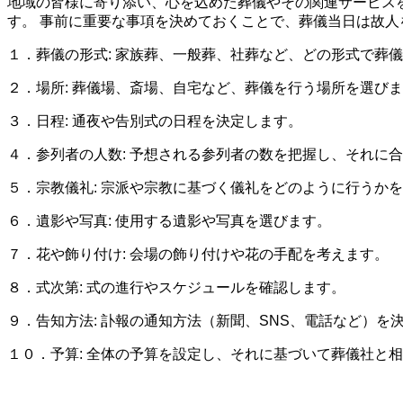
地域の皆様に寄り添い、心を込めた葬儀やその関連サービス
す。 事前に重要な事項を決めておくことで、葬儀当日は故人
１．葬儀の形式: 家族葬、一般葬、社葬など、どの形式で葬
２．場所: 葬儀場、斎場、自宅など、葬儀を行う場所を選び
３．日程: 通夜や告別式の日程を決定します。
４．参列者の人数: 予想される参列者の数を把握し、それに
５．宗教儀礼: 宗派や宗教に基づく儀礼をどのように行うか
６．遺影や写真: 使用する遺影や写真を選びます。
７．花や飾り付け: 会場の飾り付けや花の手配を考えます。
８．式次第: 式の進行やスケジュールを確認します。
９．告知方法: 訃報の通知方法（新聞、SNS、電話など）を
１０．予算: 全体の予算を設定し、それに基づいて葬儀社と