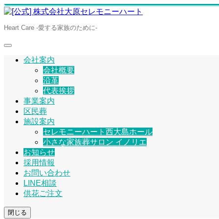
Heart Care -愛する家族のために-
会社案内
会社概要
沿革
代表挨拶
事業案内
区民葬
施設案内
セレモニーハート西大島ホール
小さな家族葬サロン イノリエ
お知らせ
採用情報
お問い合わせ
LINE相談
供花ご注文
閉じる