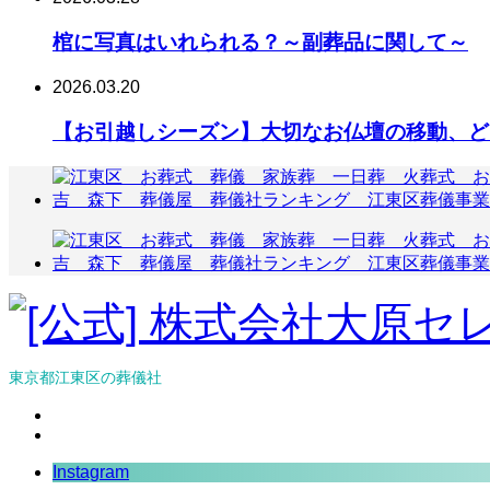
棺に写真はいれられる？～副葬品に関して～
2026.03.20
【お引越しシーズン】大切なお仏壇の移動、ど
東京都江東区の葬儀社
Instagram